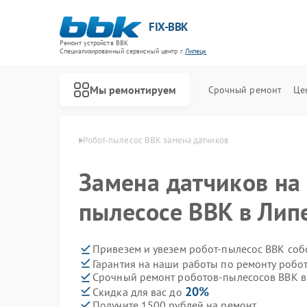
FIX-BBK
Ремонт устройств BBK
Специализированный cервисный центр г.
Липецк
Мы ремонтируем
Срочный ремонт
Це
осов BBK в Липецке
Робот-пылесос BBK замена датчиков
Замена датчиков на
пылесосе BBK в Лип
Привезем и увезем робот-пылесос BBK соб
Гарантия на наши работы по ремонту роб
Срочный ремонт роботов-пылесосов BBK в 
20%
Скидка для вас до
Получите 1500 рублей на ремонт
Ремонт акустических систем BBK
Ремонт микроволновых печей BBK
Ремонт морозильных камер BBK
Ремонт посудомоечных машин BBK
Ремонт музыкальных центров BBK