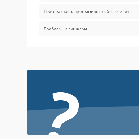
Неисправность программного обеспечения
Проблемы с сигналом
Неисправность резервуаров и систем подачи
воды
Проблемы с механикой
?
Батарея
Режим работы
Программные сбои