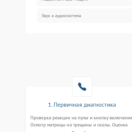
Звук и аудиосистема
Сигнал и приём каналов
Разъёмы и интерфейсы
Механические повреждения
Программное обеспечение
Корпус и механика
1. Первичная диагностика
Пульт и управление
Проверка реакции на пульт и кнопку включения
Осмотр матрицы на трещины и сколы. Оценка
Сеть и подключения
звука, наличия подсветки и индикаторов