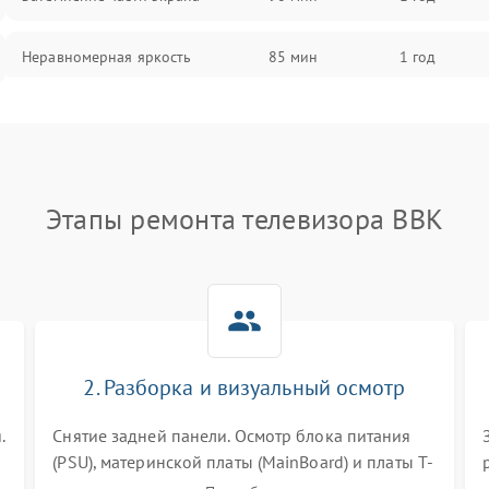
Неравномерная яркость
85 мин
1 год
Выгорание матрицы
90 мин
1 год
Этапы ремонта телевизора BBK
2. Разборка и визуальный осмотр
.
Снятие задней панели. Осмотр блока питания
(PSU), материнской платы (MainBoard) и платы T-
Con на вздутые конденсаторы, прогары,