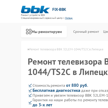
FIX-BBK
Ремонт устройств BBK
Специализированный cервисный центр г.
Липецк
Мы ремонтируем
Срочный ремонт
Це
оров BBK в Липецке
Ремонт телевизора BBK 32LEM-1044/TS2C в Липецке
Ремонт телевизора 
1044/TS2C в Липецк
от 880 руб.
Стоимость ремонта
Бесплатная диагностика
даже при отказ
Привезем и увезем телевизор BBK 32LEM-
Гарантия на наши работы по ремонту тел
до 3-х лет
Ремонт акустических систем BBK
Ремонт микроволновых печей BBK
Ремонт морозильных камер BBK
Ремонт посудомоечных машин BBK
Ремонт роботов-пылесосов BBK
Ремонт музыкальных центров BBK