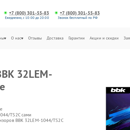
+7 (800) 301-55-83
+7 (800) 301-55-83
Ежедневно, с 10:00 до 20:00
Звонок бесплатный по РФ
ны
О нас
Отзывы
Доставка
Гарантии
Акции и скидки
Зая
BBK 32LEM-
е
е
1044/TS2C сами
евизоров BBK 32LEM-1044/TS2C