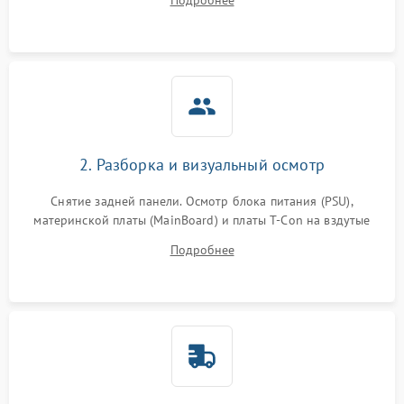
Подробнее
источников сигнала для выявления симптомов поломки.
2. Разборка и визуальный осмотр
Снятие задней панели. Осмотр блока питания (PSU),
материнской платы (MainBoard) и платы T-Con на вздутые
конденсаторы, прогары, окисления и микротрещины.
Подробнее
Проверка надежности фиксации и целостности шлейфов.