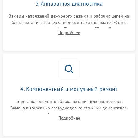
3. Аппаратная диагностика
Замеры напряжений дежурного режима и рабочих цепей на
блоке питания. Проверка видеосигналов на плате T-Con с
помощью осциллографа. Тестирование LED-драйвера и
Подробнее
светодиодных планок подсветки мультиметром.
4. Компонентный и модульный ремонт
Перепайка элементов блока питания или процессора.
Замена выгоревших светодиодов со сложным демонтажом
хрупкой матрицы. Восстановление поврежденных дорожек,
Подробнее
прошивка микросхем памяти EEPROM