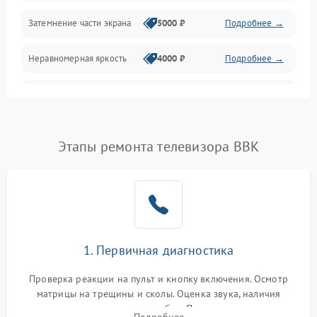
Механические повреждения
Затемнение части экрана
5000 ₽
Подробнее →
Программное обеспечение
Неравномерная яркость
4000 ₽
Подробнее →
Корпус и механика
Выгорание матрицы
6000 ₽
Подробнее →
Пульт и управление
Этапы ремонта телевизора BBK
Сеть и подключения
Аудио
Сетевая
1. Первичная диагностика
Проверка реакции на пульт и кнопку включения. Осмотр
матрицы на трещины и сколы. Оценка звука, наличия
подсветки и индикаторов ошибок. Подключение тестовых