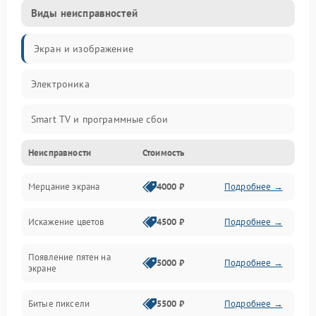
Виды неисправностей
Экран и изображение
Электроника
Smart TV и программные сбои
Неисправности
Стоимость
Питание и запуск
Мерцание экрана
4000 ₽
Подробнее →
Подсветка и LED-модули
Искажение цветов
4500 ₽
Подробнее →
Звук и аудиосистема
Появление пятен на
Сигнал и приём каналов
5000 ₽
Подробнее →
экране
Разъёмы и интерфейсы
Битые пиксели
5500 ₽
Подробнее →