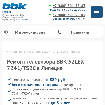
+7 (800) 301-55-83
Ежедневно, с 10:00 до 20:00
FIX-BBK
+7 (800) 301-55-83
Ремонт устройств BBK
Специализированный
Звонок бесплатный по РФ
cервисный центр г.
Липецк
Мы ремонтируем
Позвонить
пецке
Ремонт телевизора BBK 32LEX-7241/TS2C в Липецке
Ремонт телевизора BBK 32LEX-
7241/TS2C в Липецке
от 880 руб.
Стоимость ремонта
Бесплатная диагностика
даже при отказе
Привезем и увезем телевизор BBK 32LEX-
7241/TS2C сами
Ремонт акустических систем BBK
Ремонт морозильных камер BBK
Ремонт музыкальных центров BBK
Ремонт микроволновых печей BBK
Ремонт посудомоечных машин BBK
Гарантия на наши работы по ремонту телевизоров
до 3-х лет
BBK 32LEX-7241/TS2C