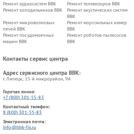
Ремонт аудиосистем BBK
Ремонт телевизоров BBK
Ремонт холодильников BBK
Ремонт акустических систем
BBK
Ремонт микроволновых
Ремонт морозильных камер
печей BBK
BBK
Ремонт посудомоечных
Ремонт роботов-пылесосов
машин BBK
BBK
Ремонт ресиверов BBK
Ремонт музыкальных центров
BBK
Контакты сервис центра
Ремонт винных шкафов BBK
Адрес сервисного центра BBK:
г. Липецк, 15-й микрорайон, 9А
Горячая линия:
+7 (800) 301-55-83
Контактный телефон:
8 (800) 301-55-83
Электронная почта:
info@bbk-fix.ru