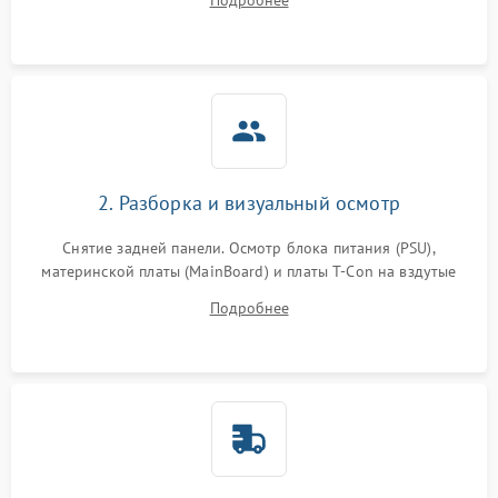
Подробнее
источников сигнала для выявления симптомов поломки.
2. Разборка и визуальный осмотр
Снятие задней панели. Осмотр блока питания (PSU),
материнской платы (MainBoard) и платы T-Con на вздутые
конденсаторы, прогары, окисления и микротрещины.
Подробнее
Проверка надежности фиксации и целостности шлейфов.