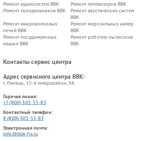
Ремонт аудиосистем BBK
Ремонт телевизоров BBK
Ремонт холодильников BBK
Ремонт акустических систем
BBK
Ремонт микроволновых
Ремонт морозильных камер
печей BBK
BBK
Ремонт посудомоечных
Ремонт роботов-пылесосов
машин BBK
BBK
Ремонт ресиверов BBK
Ремонт музыкальных центров
BBK
Контакты сервис центра
Ремонт винных шкафов BBK
Адрес сервисного центра BBK:
г. Липецк, 15-й микрорайон, 9А
Горячая линия:
+7 (800) 301-55-83
Контактный телефон:
8 (800) 301-55-83
Электронная почта:
info@bbk-fix.ru