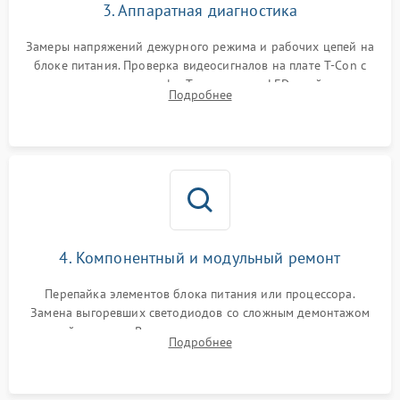
3. Аппаратная диагностика
Замеры напряжений дежурного режима и рабочих цепей на
блоке питания. Проверка видеосигналов на плате T-Con с
помощью осциллографа. Тестирование LED-драйвера и
Подробнее
светодиодных планок подсветки мультиметром.
4. Компонентный и модульный ремонт
Перепайка элементов блока питания или процессора.
Замена выгоревших светодиодов со сложным демонтажом
хрупкой матрицы. Восстановление поврежденных дорожек,
Подробнее
прошивка микросхем памяти EEPROM