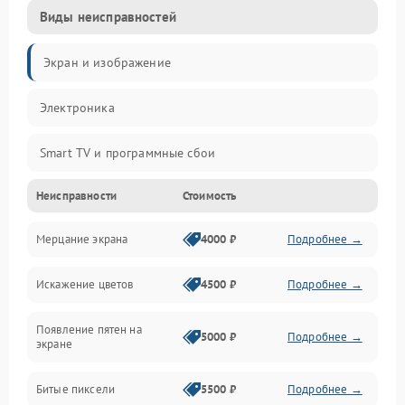
Виды неисправностей
Экран и изображение
Электроника
Smart TV и программные сбои
Неисправности
Стоимость
Питание и запуск
Мерцание экрана
4000 ₽
Подробнее →
Подсветка и LED-модули
Искажение цветов
4500 ₽
Подробнее →
Звук и аудиосистема
Появление пятен на
Сигнал и приём каналов
5000 ₽
Подробнее →
экране
Разъёмы и интерфейсы
Битые пиксели
5500 ₽
Подробнее →