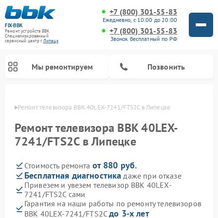
+7 (800) 301-55-83
Ежедневно, с 10:00 до 20:00
FIX-BBK
+7 (800) 301-55-83
Ремонт устройств BBK
Специализированный
Звонок бесплатный по РФ
cервисный центр г.
Липецк
Мы ремонтируем
Позвонить
пецке
Ремонт телевизора BBK 40LEX-7241/FTS2C в Липецке
Ремонт телевизора BBK 40LEX-
7241/FTS2C в Липецке
от 880 руб.
Стоимость ремонта
Бесплатная диагностика
даже при отказе
Привезем и увезем телевизор BBK 40LEX-
7241/FTS2C сами
Ремонт акустических систем BBK
Ремонт морозильных камер BBK
Ремонт музыкальных центров BBK
Ремонт микроволновых печей BBK
Ремонт посудомоечных машин BBK
Гарантия на наши работы по ремонту телевизоров
до 3-х лет
BBK 40LEX-7241/FTS2C