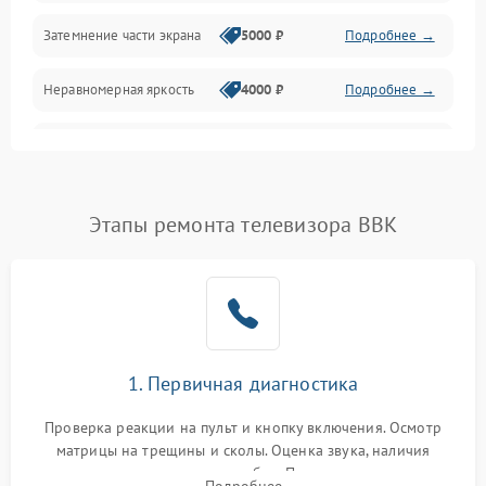
Механические повреждения
Затемнение части экрана
5000 ₽
Подробнее →
Программное обеспечение
Неравномерная яркость
4000 ₽
Подробнее →
Корпус и механика
Выгорание матрицы
6000 ₽
Подробнее →
Пульт и управление
Этапы ремонта телевизора BBK
Сеть и подключения
Аудио
Сетевая
1. Первичная диагностика
Проверка реакции на пульт и кнопку включения. Осмотр
матрицы на трещины и сколы. Оценка звука, наличия
подсветки и индикаторов ошибок. Подключение тестовых