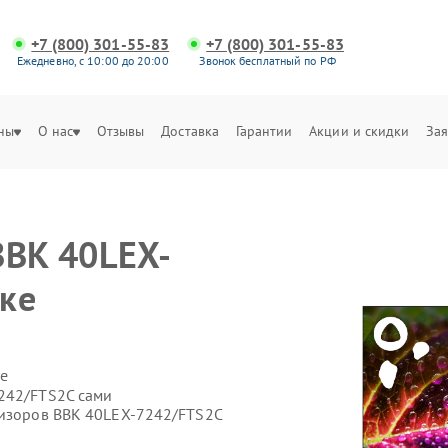
+7 (800) 301-55-83
+7 (800) 301-55-83
Ежедневно, с 10:00 до 20:00
Звонок бесплатный по РФ
ны
О нас
Отзывы
Доставка
Гарантии
Акции и скидки
Зая
BBK 40LEX-
ке
е
242/FTS2C сами
визоров BBK 40LEX-7242/FTS2C