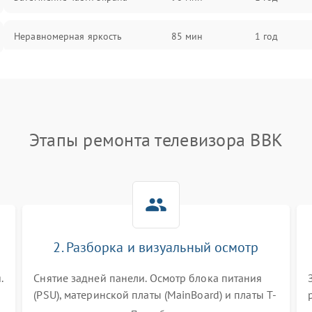
Неравномерная яркость
85 мин
1 год
Выгорание матрицы
90 мин
1 год
Этапы ремонта телевизора BBK
2. Разборка и визуальный осмотр
.
Снятие задней панели. Осмотр блока питания
(PSU), материнской платы (MainBoard) и платы T-
Con на вздутые конденсаторы, прогары,