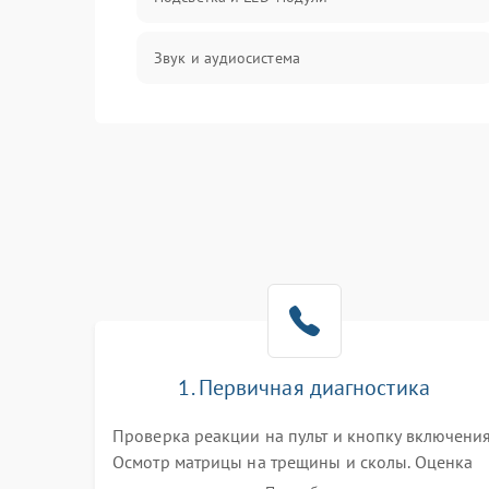
Звук и аудиосистема
Сигнал и приём каналов
Разъёмы и интерфейсы
Механические повреждения
Программное обеспечение
Корпус и механика
1. Первичная диагностика
Пульт и управление
Проверка реакции на пульт и кнопку включения
Осмотр матрицы на трещины и сколы. Оценка
Сеть и подключения
звука, наличия подсветки и индикаторов