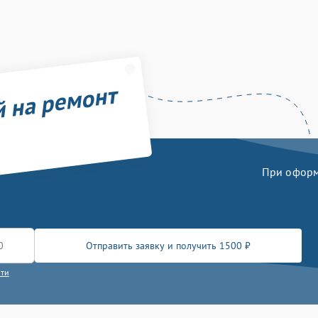
й на ремонт
При оформл
Отправить заявку и получить 1500 ₽
сти