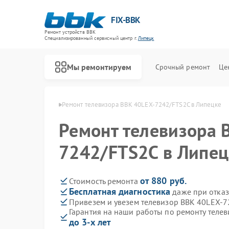
FIX-BBK
Ремонт устройств BBK
Специализированный cервисный центр г.
Липецк
Мы ремонтируем
Срочный ремонт
Це
оров BBK в Липецке
Ремонт телевизора BBK 40LEX-7242/FTS2C в Липецке
Ремонт телевизора 
7242/FTS2C в Липец
от 880 руб.
Стоимость ремонта
Бесплатная диагностика
даже при отказ
Привезем и увезем телевизор BBK 40LEX-7
Гарантия на наши работы по ремонту теле
до 3-х лет
Ремонт акустических систем BBK
Ремонт микроволновых печей BBK
Ремонт морозильных камер BBK
Ремонт посудомоечных машин BBK
Ремонт роботов-пылесосов BBK
Ремонт музыкальных центров BBK