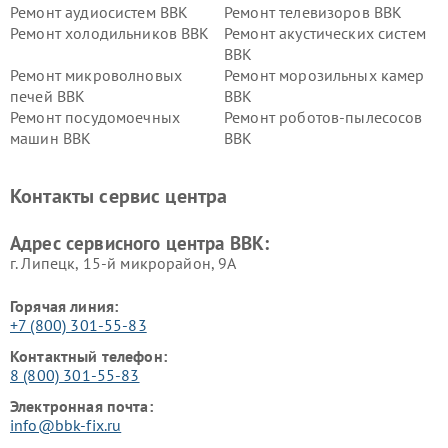
Ремонт аудиосистем BBK
Ремонт телевизоров BBK
Ремонт холодильников BBK
Ремонт акустических систем
BBK
Ремонт микроволновых
Ремонт морозильных камер
печей BBK
BBK
Ремонт посудомоечных
Ремонт роботов-пылесосов
машин BBK
BBK
Ремонт ресиверов BBK
Ремонт музыкальных центров
BBK
Контакты сервис центра
Ремонт винных шкафов BBK
Адрес сервисного центра BBK:
г. Липецк, 15-й микрорайон, 9А
Горячая линия:
+7 (800) 301-55-83
Контактный телефон:
8 (800) 301-55-83
Электронная почта:
info@bbk-fix.ru