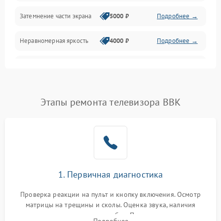
Механические повреждения
Затемнение части экрана
5000 ₽
Подробнее →
Программное обеспечение
Неравномерная яркость
4000 ₽
Подробнее →
Корпус и механика
Выгорание матрицы
6000 ₽
Подробнее →
Пульт и управление
Этапы ремонта телевизора BBK
Сеть и подключения
Аудио
Сетевая
1. Первичная диагностика
Проверка реакции на пульт и кнопку включения. Осмотр
матрицы на трещины и сколы. Оценка звука, наличия
подсветки и индикаторов ошибок. Подключение тестовых