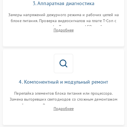
3. Аппаратная диагностика
Замеры напряжений дежурного режима и рабочих цепей на
блоке питания. Проверка видеосигналов на плате T-Con с
помощью осциллографа. Тестирование LED-драйвера и
Подробнее
светодиодных планок подсветки мультиметром.
4. Компонентный и модульный ремонт
Перепайка элементов блока питания или процессора.
Замена выгоревших светодиодов со сложным демонтажом
хрупкой матрицы. Восстановление поврежденных дорожек,
Подробнее
прошивка микросхем памяти EEPROM