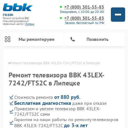
+7 (800) 301-55-83
Ежедневно, с 10:00 до 20:00
FIX-BBK
+7 (800) 301-55-83
Ремонт устройств BBK
Специализированный
Звонок бесплатный по РФ
cервисный центр г.
Липецк
Мы ремонтируем
Позвонить
пецке
Ремонт телевизора BBK 43LEX-7242/FTS2C в Липецке
Ремонт телевизора BBK 43LEX-
7242/FTS2C в Липецке
от 880 руб.
Стоимость ремонта
Бесплатная диагностика
даже при отказе
Привезем и увезем телевизор BBK 43LEX-
7242/FTS2C сами
Ремонт акустических систем BBK
Ремонт морозильных камер BBK
Ремонт музыкальных центров BBK
Ремонт микроволновых печей BBK
Ремонт посудомоечных машин BBK
Гарантия на наши работы по ремонту телевизоров
до 3-х лет
BBK 43LEX-7242/FTS2C