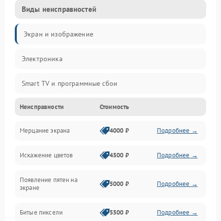
Виды неисправностей
Экран и изображение
Электроника
Smart TV и программные сбои
Неисправности
Стоимость
Питание и запуск
Мерцание экрана
4000 ₽
Подробнее →
Подсветка и LED-модули
Искажение цветов
4500 ₽
Подробнее →
Звук и аудиосистема
Появление пятен на
Сигнал и приём каналов
5000 ₽
Подробнее →
экране
Разъёмы и интерфейсы
Битые пиксели
5500 ₽
Подробнее →