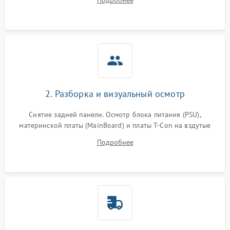
Подробнее
источников сигнала для выявления симптомов поломки.
2. Разборка и визуальный осмотр
Снятие задней панели. Осмотр блока питания (PSU),
материнской платы (MainBoard) и платы T-Con на вздутые
конденсаторы, прогары, окисления и микротрещины.
Подробнее
Проверка надежности фиксации и целостности шлейфов.