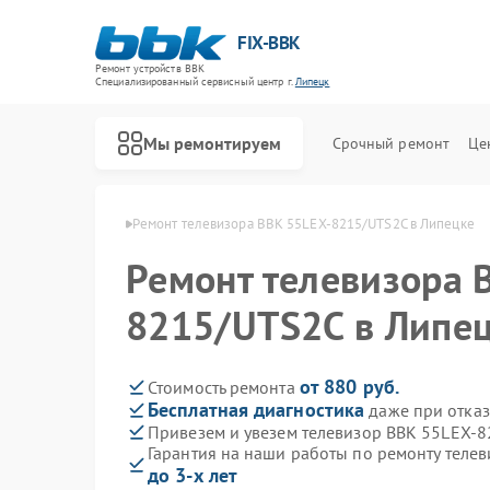
FIX-BBK
Ремонт устройств BBK
Специализированный cервисный центр г.
Липецк
Мы ремонтируем
Срочный ремонт
Це
оров BBK в Липецке
Ремонт телевизора BBK 55LEX-8215/UTS2C в Липецке
Ремонт телевизора 
8215/UTS2C в Липе
от 880 руб.
Стоимость ремонта
Бесплатная диагностика
даже при отказ
Привезем и увезем телевизор BBK 55LEX-
Гарантия на наши работы по ремонту теле
до 3-х лет
Ремонт акустических систем BBK
Ремонт микроволновых печей BBK
Ремонт морозильных камер BBK
Ремонт посудомоечных машин BBK
Ремонт роботов-пылесосов BBK
Ремонт музыкальных центров BBK