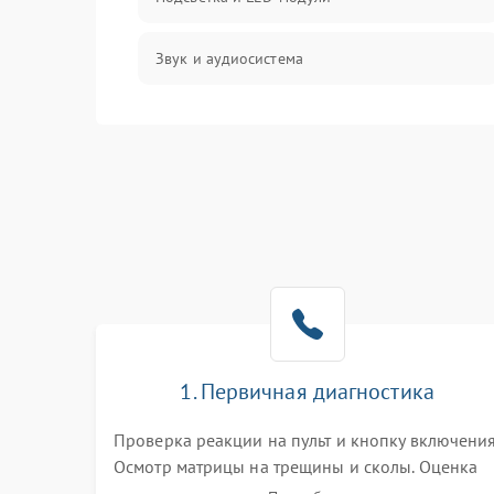
Звук и аудиосистема
Сигнал и приём каналов
Разъёмы и интерфейсы
Механические повреждения
Программное обеспечение
Корпус и механика
1. Первичная диагностика
Пульт и управление
Проверка реакции на пульт и кнопку включения
Осмотр матрицы на трещины и сколы. Оценка
Сеть и подключения
звука, наличия подсветки и индикаторов