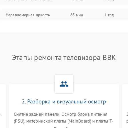
Неравномерная яркость
85 мин
1 год
Выгорание матрицы
90 мин
1 год
Этапы ремонта телевизора BBK
2. Разборка и визуальный осмотр
.
Снятие задней панели. Осмотр блока питания
(PSU), материнской платы (MainBoard) и платы T-
Con на вздутые конденсаторы, прогары,