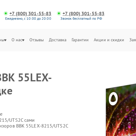
+7 (800) 301-55-83
+7 (800) 301-55-83
Ежедневно, с 10:00 до 20:00
Звонок бесплатный по РФ
ны
О нас
Отзывы
Доставка
Гарантии
Акции и скидки
Зая
BBK 55LEX-
цке
е
8215/UTS2C сами
визоров BBK 55LEX-8215/UTS2C