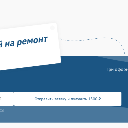
й на ремонт
При оформл
Отправить заявку и получить 1500 ₽
сти