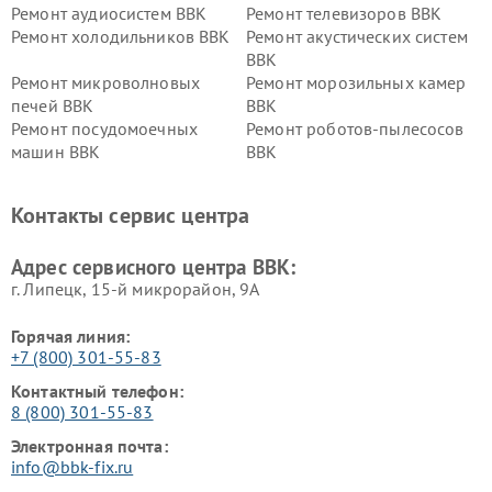
Ремонт аудиосистем BBK
Ремонт телевизоров BBK
Ремонт холодильников BBK
Ремонт акустических систем
BBK
Ремонт микроволновых
Ремонт морозильных камер
печей BBK
BBK
Ремонт посудомоечных
Ремонт роботов-пылесосов
машин BBK
BBK
Ремонт ресиверов BBK
Ремонт музыкальных центров
BBK
Контакты сервис центра
Ремонт винных шкафов BBK
Адрес сервисного центра BBK:
г. Липецк, 15-й микрорайон, 9А
Горячая линия:
+7 (800) 301-55-83
Контактный телефон:
8 (800) 301-55-83
Электронная почта:
info@bbk-fix.ru