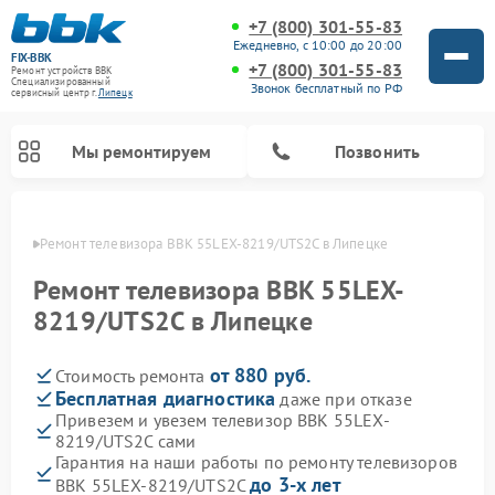
+7 (800) 301-55-83
Ежедневно, с 10:00 до 20:00
FIX-BBK
+7 (800) 301-55-83
Ремонт устройств BBK
Специализированный
Звонок бесплатный по РФ
cервисный центр г.
Липецк
Мы ремонтируем
Позвонить
пецке
Ремонт телевизора BBK 55LEX-8219/UTS2C в Липецке
Ремонт телевизора BBK 55LEX-
8219/UTS2C в Липецке
от 880 руб.
Стоимость ремонта
Бесплатная диагностика
даже при отказе
Привезем и увезем телевизор BBK 55LEX-
8219/UTS2C сами
Ремонт акустических систем BBK
Ремонт морозильных камер BBK
Ремонт музыкальных центров BBK
Ремонт микроволновых печей BBK
Ремонт посудомоечных машин BBK
Гарантия на наши работы по ремонту телевизоров
до 3-х лет
BBK 55LEX-8219/UTS2C