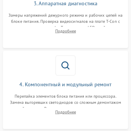
3. Аппаратная диагностика
Замеры напряжений дежурного режима и рабочих цепей на
блоке питания. Проверка видеосигналов на плате T-Con с
помощью осциллографа. Тестирование LED-драйвера и
Подробнее
светодиодных планок подсветки мультиметром.
4. Компонентный и модульный ремонт
Перепайка элементов блока питания или процессора.
Замена выгоревших светодиодов со сложным демонтажом
хрупкой матрицы. Восстановление поврежденных дорожек,
Подробнее
прошивка микросхем памяти EEPROM