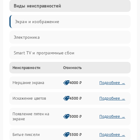
Виды неисправностей
Экран и изображение
Электроника
Smart TV и программные сбои
Неисправности
Стоимость
Питание и запуск
Мерцание экрана
4000 ₽
Подробнее →
Подсветка и LED-модули
Искажение цветов
4500 ₽
Подробнее →
Звук и аудиосистема
Появление пятен на
Сигнал и приём каналов
5000 ₽
Подробнее →
экране
Разъёмы и интерфейсы
Битые пиксели
5500 ₽
Подробнее →