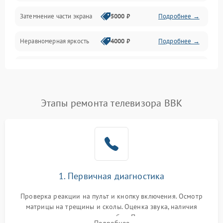
Механические повреждения
Затемнение части экрана
5000 ₽
Подробнее →
Программное обеспечение
Неравномерная яркость
4000 ₽
Подробнее →
Корпус и механика
Выгорание матрицы
6000 ₽
Подробнее →
Пульт и управление
Этапы ремонта телевизора BBK
Сеть и подключения
Аудио
Сетевая
1. Первичная диагностика
Проверка реакции на пульт и кнопку включения. Осмотр
матрицы на трещины и сколы. Оценка звука, наличия
подсветки и индикаторов ошибок. Подключение тестовых