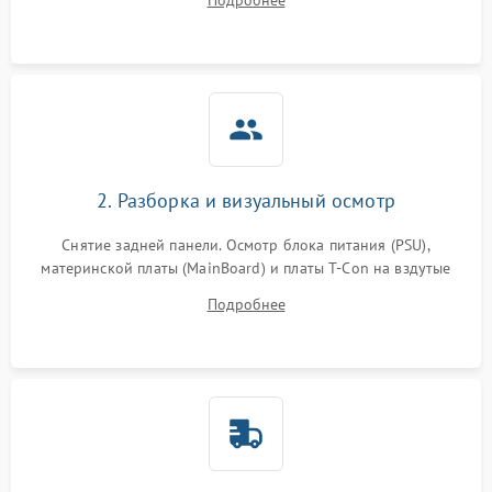
Подробнее
источников сигнала для выявления симптомов поломки.
2. Разборка и визуальный осмотр
Снятие задней панели. Осмотр блока питания (PSU),
материнской платы (MainBoard) и платы T-Con на вздутые
конденсаторы, прогары, окисления и микротрещины.
Подробнее
Проверка надежности фиксации и целостности шлейфов.