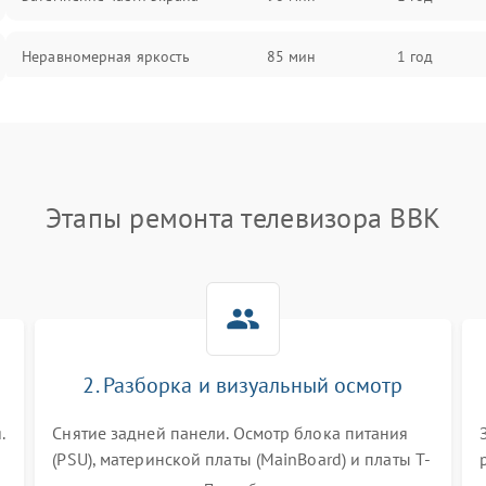
Неравномерная яркость
85 мин
1 год
Выгорание матрицы
90 мин
1 год
Этапы ремонта телевизора BBK
2. Разборка и визуальный осмотр
.
Снятие задней панели. Осмотр блока питания
(PSU), материнской платы (MainBoard) и платы T-
Con на вздутые конденсаторы, прогары,