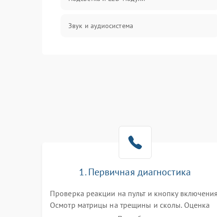
Звук и аудиосистема
Сигнал и приём каналов
Разъёмы и интерфейсы
Механические повреждения
Программное обеспечение
Корпус и механика
1. Первичная диагностика
Пульт и управление
Проверка реакции на пульт и кнопку включения
Осмотр матрицы на трещины и сколы. Оценка
Сеть и подключения
звука, наличия подсветки и индикаторов