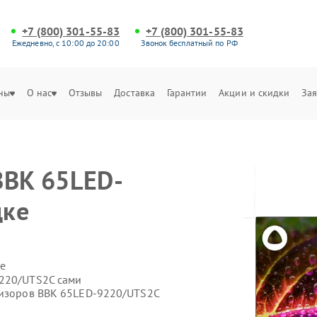
+7 (800) 301-55-83
+7 (800) 301-55-83
Ежедневно, с 10:00 до 20:00
Звонок бесплатный по РФ
ны
О нас
Отзывы
Доставка
Гарантии
Акции и скидки
Зая
BBK 65LED-
цке
е
9220/UTS2C сами
визоров BBK 65LED-9220/UTS2C