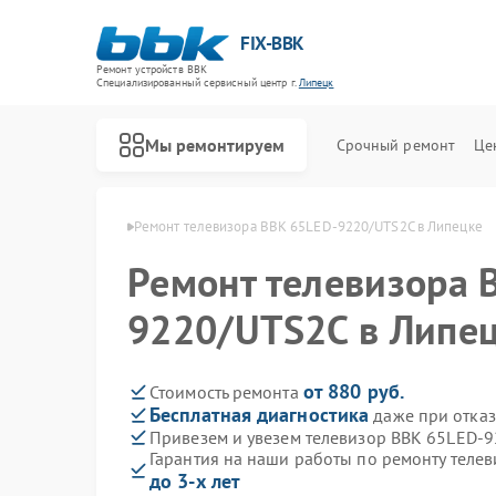
FIX-BBK
Ремонт устройств BBK
Специализированный cервисный центр г.
Липецк
Мы ремонтируем
Срочный ремонт
Це
оров BBK в Липецке
Ремонт телевизора BBK 65LED-9220/UTS2C в Липецке
Ремонт телевизора 
9220/UTS2C в Липе
от 880 руб.
Стоимость ремонта
Бесплатная диагностика
даже при отказ
Привезем и увезем телевизор BBK 65LED-
Гарантия на наши работы по ремонту теле
до 3-х лет
Ремонт акустических систем BBK
Ремонт микроволновых печей BBK
Ремонт морозильных камер BBK
Ремонт посудомоечных машин BBK
Ремонт роботов-пылесосов BBK
Ремонт музыкальных центров BBK