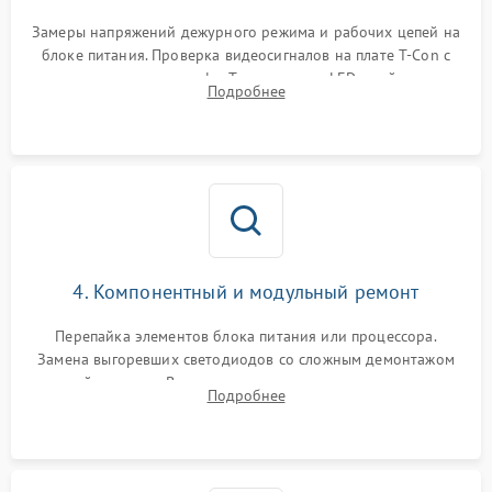
Замеры напряжений дежурного режима и рабочих цепей на
блоке питания. Проверка видеосигналов на плате T-Con с
помощью осциллографа. Тестирование LED-драйвера и
Подробнее
светодиодных планок подсветки мультиметром.
4. Компонентный и модульный ремонт
Перепайка элементов блока питания или процессора.
Замена выгоревших светодиодов со сложным демонтажом
хрупкой матрицы. Восстановление поврежденных дорожек,
Подробнее
прошивка микросхем памяти EEPROM