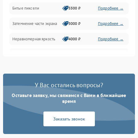
Разъёмы и интерфейсы
Битые пиксели
5500 ₽
Подробнее →
Механические повреждения
Затемнение части экрана
5000 ₽
Подробнее →
Программное обеспечение
Неравномерная яркость
4000 ₽
Подробнее →
Корпус и механика
Выгорание матрицы
6000 ₽
Подробнее →
Пульт и управление
Сеть и подключения
У Вас остались вопросы?
Оставьте заявку, мы свяжемся с Вами в ближайшее
Аудио
время
Сетевая
Заказать звонок