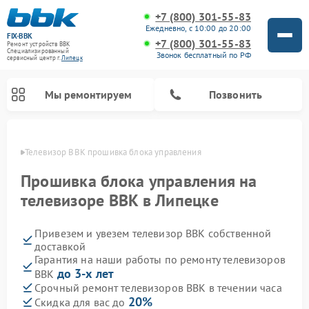
+7 (800) 301-55-83
Ежедневно, с 10:00 до 20:00
FIX-BBK
+7 (800) 301-55-83
Ремонт устройств BBK
Специализированный
Звонок бесплатный по РФ
cервисный центр г.
Липецк
Мы ремонтируем
Позвонить
пецке
Телевизор BBK прошивка блока управления
Прошивка блока управления на
телевизоре BBK в Липецке
Привезем и увезем телевизор BBK собственной
доставкой
Гарантия на наши работы по ремонту телевизоров
до 3-х лет
BBK
Ремонт акустических систем BBK
Ремонт морозильных камер BBK
Ремонт музыкальных центров BBK
Ремонт микроволновых печей BBK
Ремонт посудомоечных машин BBK
Срочный ремонт телевизоров BBK в течении часа
20%
Скидка для вас до