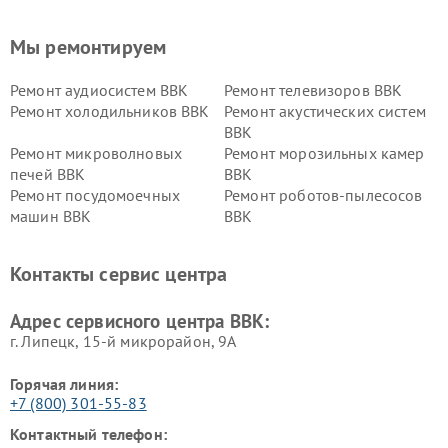
Мы ремонтируем
Ремонт аудиосистем BBK
Ремонт телевизоров BBK
Ремонт холодильников BBK
Ремонт акустических систем
BBK
Ремонт микроволновых
Ремонт морозильных камер
печей BBK
BBK
Ремонт посудомоечных
Ремонт роботов-пылесосов
машин BBK
BBK
Ремонт ресиверов BBK
Ремонт музыкальных центров
BBK
Контакты сервис центра
Ремонт винных шкафов BBK
Адрес сервисного центра BBK:
г. Липецк, 15-й микрорайон, 9А
Горячая линия:
+7 (800) 301-55-83
Контактный телефон: