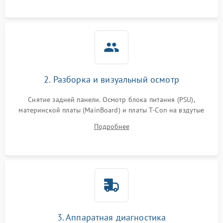
2. Разборка и визуальный осмотр
Снятие задней панели. Осмотр блока питания (PSU),
материнской платы (MainBoard) и платы T-Con на вздутые
конденсаторы, прогары, окисления и микротрещины.
Подробнее
Проверка надежности фиксации и целостности шлейфов.
3. Аппаратная диагностика