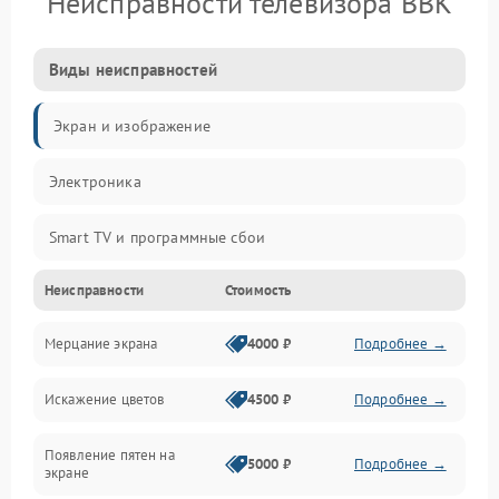
Неисправности телевизора BBK
Виды неисправностей
Экран и изображение
Электроника
Smart TV и программные сбои
Неисправности
Стоимость
Питание и запуск
Мерцание экрана
4000 ₽
Подробнее →
Подсветка и LED-модули
Искажение цветов
4500 ₽
Подробнее →
Звук и аудиосистема
Появление пятен на
Сигнал и приём каналов
5000 ₽
Подробнее →
экране