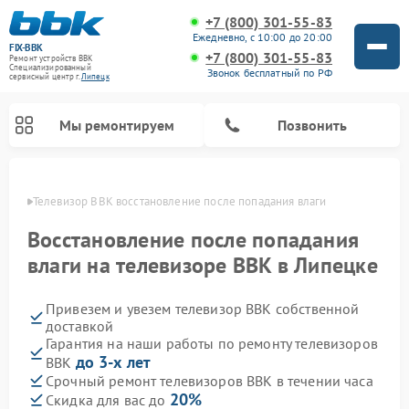
+7 (800) 301-55-83
Ежедневно, с 10:00 до 20:00
FIX-BBK
+7 (800) 301-55-83
Ремонт устройств BBK
Специализированный
Звонок бесплатный по РФ
cервисный центр г.
Липецк
Мы ремонтируем
Позвонить
пецке
Телевизор BBK восстановление после попадания влаги
Восстановление после попадания
влаги на телевизоре BBK в Липецке
Привезем и увезем телевизор BBK собственной
доставкой
Гарантия на наши работы по ремонту телевизоров
до 3-х лет
BBK
Ремонт акустических систем BBK
Ремонт морозильных камер BBK
Ремонт музыкальных центров BBK
Ремонт микроволновых печей BBK
Ремонт посудомоечных машин BBK
Срочный ремонт телевизоров BBK в течении часа
20%
Скидка для вас до