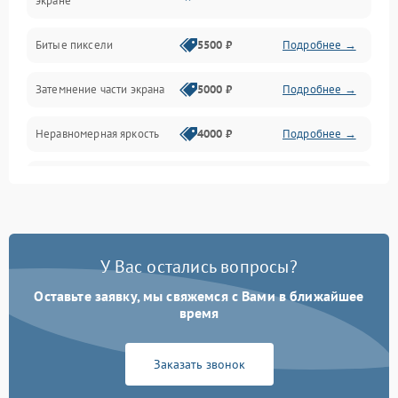
экране
Разъёмы и интерфейсы
Битые пиксели
5500 ₽
Подробнее →
Механические повреждения
Затемнение части экрана
5000 ₽
Подробнее →
Программное обеспечение
Неравномерная яркость
4000 ₽
Подробнее →
Корпус и механика
Выгорание матрицы
6000 ₽
Подробнее →
Пульт и управление
Сеть и подключения
У Вас остались вопросы?
Оставьте заявку, мы свяжемся с Вами в ближайшее
Аудио
время
Сетевая
Заказать звонок