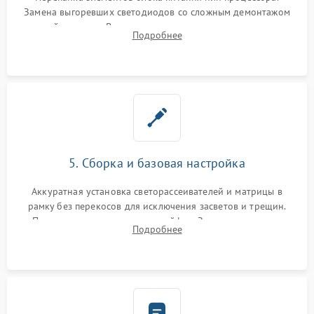
Замена выгоревших светодиодов со сложным демонтажом
хрупкой матрицы. Восстановление поврежденных дорожек,
Подробнее
прошивка микросхем памяти EEPROM
5. Сборка и базовая настройка
Аккуратная установка светорассеивателей и матрицы в
рамку без перекосов для исключения засветов и трещин.
Подключение внутренних шлейфов. Закрытие корпуса.
Подробнее
Сброс настроек и обновление программного обеспечения.