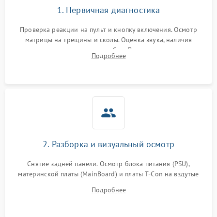
1. Первичная диагностика
Проверка реакции на пульт и кнопку включения. Осмотр
матрицы на трещины и сколы. Оценка звука, наличия
подсветки и индикаторов ошибок. Подключение тестовых
Подробнее
источников сигнала для выявления симптомов поломки.
2. Разборка и визуальный осмотр
Снятие задней панели. Осмотр блока питания (PSU),
материнской платы (MainBoard) и платы T-Con на вздутые
конденсаторы, прогары, окисления и микротрещины.
Подробнее
Проверка надежности фиксации и целостности шлейфов.