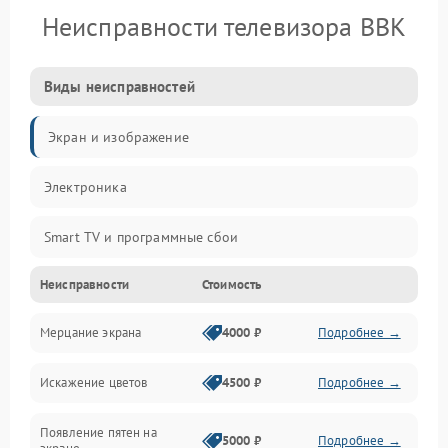
Неисправности телевизора BBK
Виды неисправностей
Экран и изображение
Электроника
Smart TV и программные сбои
Неисправности
Стоимость
Питание и запуск
Мерцание экрана
4000 ₽
Подробнее →
Подсветка и LED-модули
Искажение цветов
4500 ₽
Подробнее →
Звук и аудиосистема
Появление пятен на
Сигнал и приём каналов
5000 ₽
Подробнее →