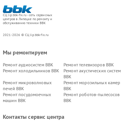
СЦ lip.bbk-fix.ru - сеть сервисных
центров в Липецке по ремонту и
обслуживанию техники BBK
2021-2026 © СЦ lip.bbk-fix.ru
Мы ремонтируем
Ремонт аудиосистем BBK
Ремонт телевизоров BBK
Ремонт холодильников BBK
Ремонт акустических систем
BBK
Ремонт микроволновых
Ремонт морозильных камер
печей BBK
BBK
Ремонт посудомоечных
Ремонт роботов-пылесосов
машин BBK
BBK
Ремонт ресиверов BBK
Ремонт музыкальных центров
BBK
Контакты сервис центра
Ремонт винных шкафов BBK