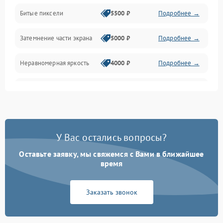
Разъёмы и интерфейсы
Битые пиксели
5500 ₽
Подробнее →
Механические повреждения
Затемнение части экрана
5000 ₽
Подробнее →
Программное обеспечение
Неравномерная яркость
4000 ₽
Подробнее →
Корпус и механика
Выгорание матрицы
6000 ₽
Подробнее →
Пульт и управление
Сеть и подключения
У Вас остались вопросы?
Оставьте заявку, мы свяжемся с Вами в ближайшее
Аудио
время
Сетевая
Заказать звонок