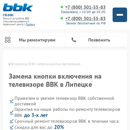
+7 (800) 301-55-83
Ежедневно, с 10:00 до 20:00
FIX-BBK
+7 (800) 301-55-83
Ремонт устройств BBK
Специализированный
Звонок бесплатный по РФ
cервисный центр г.
Липецк
Мы ремонтируем
Позвонить
пецке
Телевизор BBK замена кнопки включения
Замена кнопки включения на
телевизоре BBK в Липецке
Привезем и увезем телевизор BBK собственной
доставкой
Гарантия на наши работы по ремонту телевизоров
до 3-х лет
BBK
Ремонт акустических систем BBK
Ремонт морозильных камер BBK
Ремонт музыкальных центров BBK
Ремонт микроволновых печей BBK
Ремонт посудомоечных машин BBK
Срочный ремонт телевизоров BBK в течении часа
20%
Скидка для вас до