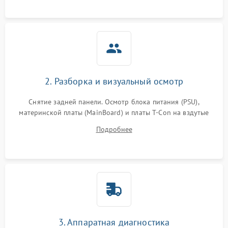
2. Разборка и визуальный осмотр
Снятие задней панели. Осмотр блока питания (PSU),
материнской платы (MainBoard) и платы T-Con на вздутые
конденсаторы, прогары, окисления и микротрещины.
Подробнее
Проверка надежности фиксации и целостности шлейфов.
3. Аппаратная диагностика