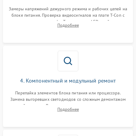
Замеры напряжений дежурного режима и рабочих цепей на
блоке питания. Проверка видеосигналов на плате T-Con с
помощью осциллографа. Тестирование LED-драйвера и
Подробнее
светодиодных планок подсветки мультиметром.
4. Компонентный и модульный ремонт
Перепайка элементов блока питания или процессора.
Замена выгоревших светодиодов со сложным демонтажом
хрупкой матрицы. Восстановление поврежденных дорожек,
Подробнее
прошивка микросхем памяти EEPROM