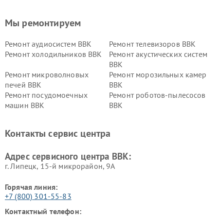
Мы ремонтируем
Ремонт аудиосистем BBK
Ремонт телевизоров BBK
Ремонт холодильников BBK
Ремонт акустических систем
BBK
Ремонт микроволновых
Ремонт морозильных камер
печей BBK
BBK
Ремонт посудомоечных
Ремонт роботов-пылесосов
машин BBK
BBK
Ремонт ресиверов BBK
Ремонт музыкальных центров
BBK
Контакты сервис центра
Ремонт винных шкафов BBK
Адрес сервисного центра BBK:
г. Липецк, 15-й микрорайон, 9А
Горячая линия:
+7 (800) 301-55-83
Контактный телефон: