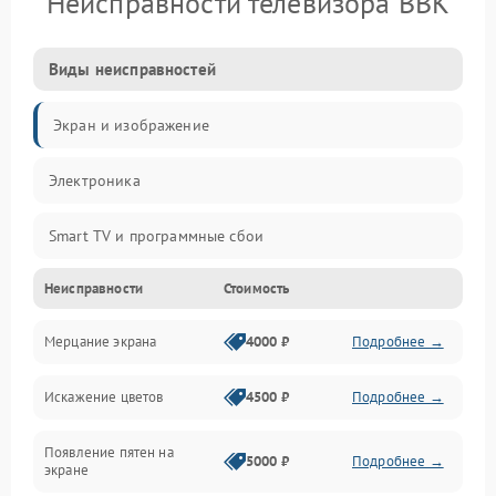
Неисправности телевизора BBK
Виды неисправностей
Экран и изображение
Электроника
Smart TV и программные сбои
Неисправности
Стоимость
Питание и запуск
Мерцание экрана
4000 ₽
Подробнее →
Подсветка и LED-модули
Искажение цветов
4500 ₽
Подробнее →
Звук и аудиосистема
Появление пятен на
Сигнал и приём каналов
5000 ₽
Подробнее →
экране