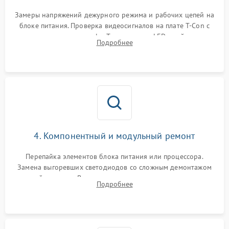
Замеры напряжений дежурного режима и рабочих цепей на
блоке питания. Проверка видеосигналов на плате T-Con с
помощью осциллографа. Тестирование LED-драйвера и
Подробнее
светодиодных планок подсветки мультиметром.
4. Компонентный и модульный ремонт
Перепайка элементов блока питания или процессора.
Замена выгоревших светодиодов со сложным демонтажом
хрупкой матрицы. Восстановление поврежденных дорожек,
Подробнее
прошивка микросхем памяти EEPROM