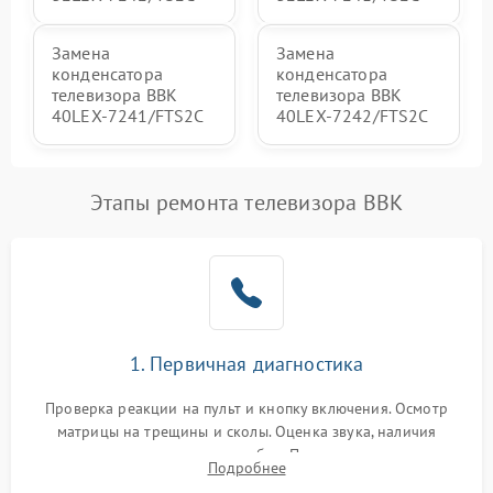
Замена
Замена
конденсатора
конденсатора
телевизора BBK
телевизора BBK
40LEX-7241/FTS2C
40LEX-7242/FTS2C
Этапы ремонта телевизора BBK
1. Первичная диагностика
Проверка реакции на пульт и кнопку включения. Осмотр
матрицы на трещины и сколы. Оценка звука, наличия
подсветки и индикаторов ошибок. Подключение тестовых
Подробнее
источников сигнала для выявления симптомов поломки.