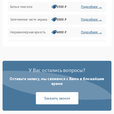
Разъёмы и интерфейсы
Битые пиксели
5500 ₽
Подробнее →
Механические повреждения
Затемнение части экрана
5000 ₽
Подробнее →
Программное обеспечение
Неравномерная яркость
4000 ₽
Подробнее →
Корпус и механика
Выгорание матрицы
6000 ₽
Подробнее →
Пульт и управление
Сеть и подключения
У Вас остались вопросы?
Оставьте заявку, мы свяжемся с Вами в ближайшее
Аудио
время
Сетевая
Заказать звонок