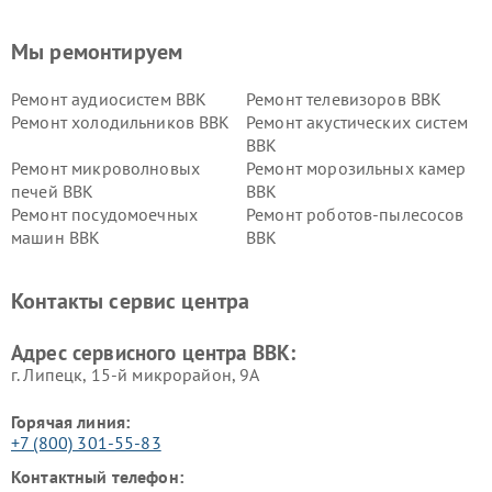
Мы ремонтируем
Ремонт аудиосистем BBK
Ремонт телевизоров BBK
Ремонт холодильников BBK
Ремонт акустических систем
BBK
Ремонт микроволновых
Ремонт морозильных камер
печей BBK
BBK
Ремонт посудомоечных
Ремонт роботов-пылесосов
машин BBK
BBK
Ремонт ресиверов BBK
Ремонт музыкальных центров
BBK
Контакты сервис центра
Ремонт винных шкафов BBK
Адрес сервисного центра BBK:
г. Липецк, 15-й микрорайон, 9А
Горячая линия:
+7 (800) 301-55-83
Контактный телефон: