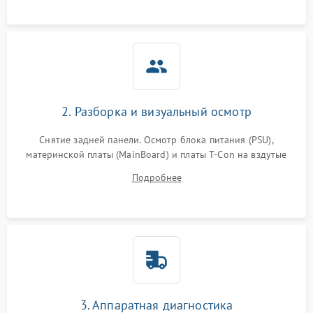
2. Разборка и визуальный осмотр
Снятие задней панели. Осмотр блока питания (PSU),
материнской платы (MainBoard) и платы T-Con на вздутые
конденсаторы, прогары, окисления и микротрещины.
Подробнее
Проверка надежности фиксации и целостности шлейфов.
3. Аппаратная диагностика