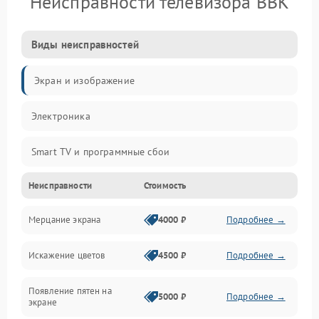
Неисправности телевизора BBK
Виды неисправностей
Экран и изображение
Электроника
Smart TV и программные сбои
Неисправности
Стоимость
Питание и запуск
Мерцание экрана
4000 ₽
Подробнее →
Подсветка и LED-модули
Искажение цветов
4500 ₽
Подробнее →
Звук и аудиосистема
Появление пятен на
Сигнал и приём каналов
5000 ₽
Подробнее →
экране