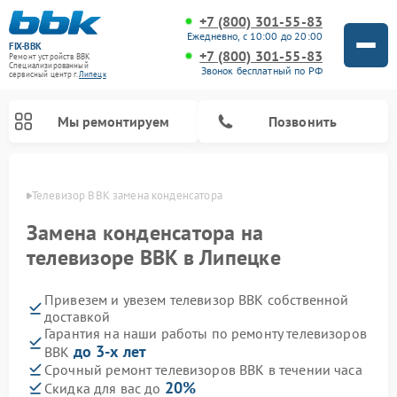
+7 (800) 301-55-83
Ежедневно, с 10:00 до 20:00
FIX-BBK
+7 (800) 301-55-83
Ремонт устройств BBK
Специализированный
Звонок бесплатный по РФ
cервисный центр г.
Липецк
Мы ремонтируем
Позвонить
пецке
Телевизор BBK замена конденсатора
Замена конденсатора на
телевизоре BBK в Липецке
Привезем и увезем телевизор BBK собственной
доставкой
Гарантия на наши работы по ремонту телевизоров
до 3-х лет
BBK
Ремонт акустических систем BBK
Ремонт морозильных камер BBK
Ремонт музыкальных центров BBK
Ремонт микроволновых печей BBK
Ремонт посудомоечных машин BBK
Срочный ремонт телевизоров BBK в течении часа
20%
Скидка для вас до