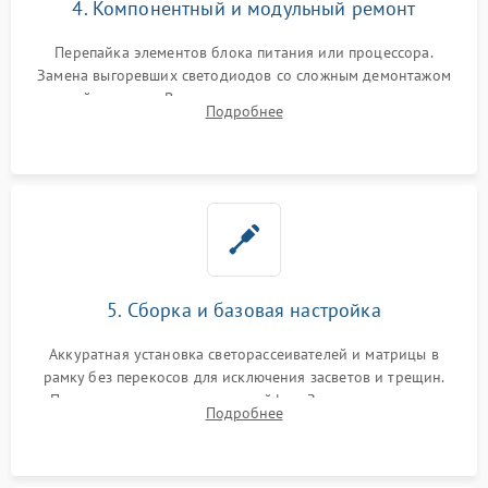
4. Компонентный и модульный ремонт
Перепайка элементов блока питания или процессора.
Замена выгоревших светодиодов со сложным демонтажом
хрупкой матрицы. Восстановление поврежденных дорожек,
Подробнее
прошивка микросхем памяти EEPROM
5. Сборка и базовая настройка
Аккуратная установка светорассеивателей и матрицы в
рамку без перекосов для исключения засветов и трещин.
Подключение внутренних шлейфов. Закрытие корпуса.
Подробнее
Сброс настроек и обновление программного обеспечения.