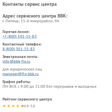
BBK
Контакты сервис центра
Ремонт винных шкафов BBK
Адрес сервисного центра BBK:
г. Липецк, 15-й микрорайон, 9А
Горячая линия:
+7 (800) 301-55-83
Контактный телефон:
8 (800) 301-55-83
Электронная почта:
info@bbk-fix.ru
для юридических лиц
manager@fix-bbk.ru
График работы:
ПН-ВСК с 9:00 до 21:00 без перерывов и выходных
Рейтинг сервисного центра
4.9-5.0