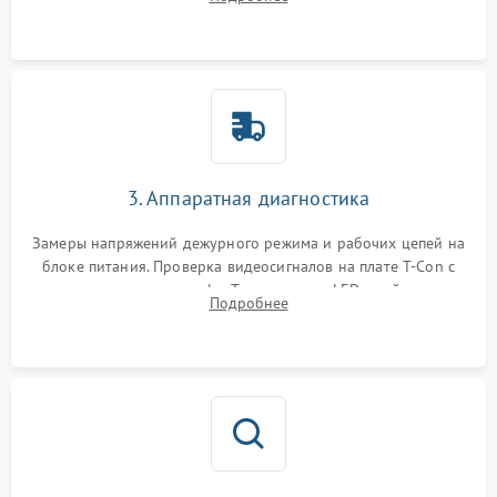
Проверка надежности фиксации и целостности шлейфов.
3. Аппаратная диагностика
Замеры напряжений дежурного режима и рабочих цепей на
блоке питания. Проверка видеосигналов на плате T-Con с
помощью осциллографа. Тестирование LED-драйвера и
Подробнее
светодиодных планок подсветки мультиметром.