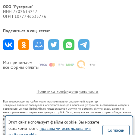
ООО "Русервис"
ИНН 7702633247
ОГРН 1077746335776
Поделиться в соц. сетях:
Мы принимаем
все формы оплаты
Политика конфиденциальности
Вся информация на сайте носит исключительно справочный характер.
Товарные знаки используются исключительно для описания устройств, в отношении которых
сервисные центры lip.bbk-fix.ru предоставляют услуги по ремонту. Услуги оказываются в
неавторизованных сервисных центрах lip.bbk-fix.ru, которые не связаны с правообладателями
товарных знаков или их официальными представителями.
Ремонт осуществляется для устройств, уже введенных в гражданский оборот в соответствии
Этот сайт использует файлы cookie. Вы можете
со статьей 1487 ГК РФ.
Использование товарных знаков не преследует цели индивидуализации услуг или введения
ознакомиться с
правилами использования
Согласен
потребителей в заблуждение, а служит для информирования о предоставляемых услугах по
файлов cookie
ремонту техники указанных брендов.