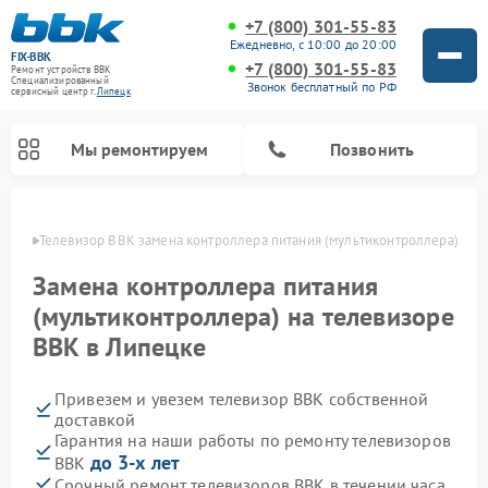
+7 (800) 301-55-83
Ежедневно, с 10:00 до 20:00
FIX-BBK
+7 (800) 301-55-83
Ремонт устройств BBK
Специализированный
Звонок бесплатный по РФ
cервисный центр г.
Липецк
Мы ремонтируем
Позвонить
пецке
Телевизор BBK замена контроллера питания (мультиконтроллера)
Замена контроллера питания
(мультиконтроллера) на телевизоре
BBK в Липецке
Привезем и увезем телевизор BBK собственной
доставкой
Гарантия на наши работы по ремонту телевизоров
Ремонт акустических систем BBK
Ремонт морозильных камер BBK
Ремонт музыкальных центров BBK
Ремонт микроволновых печей BBK
Ремонт посудомоечных машин BBK
до 3-х лет
BBK
Срочный ремонт телевизоров BBK в течении часа