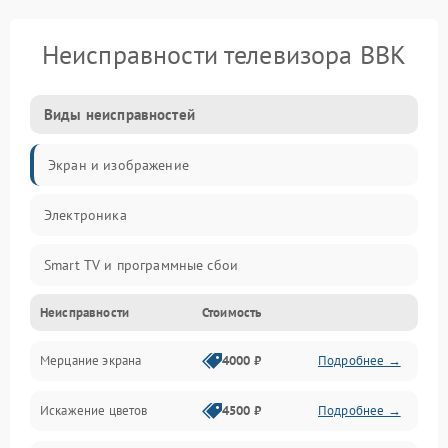
Неисправности телевизора BBK
Виды неисправностей
Экран и изображение
Электроника
Smart TV и программные сбои
Неисправности
Стоимость
Питание и запуск
Мерцание экрана
4000 ₽
Подробнее →
Подсветка и LED-модули
Искажение цветов
4500 ₽
Подробнее →
Звук и аудиосистема