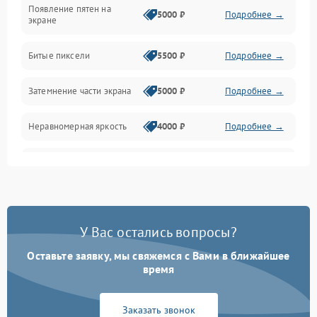
Появление пятен на
Сигнал и приём каналов
5000 ₽
Подробнее →
экране
Разъёмы и интерфейсы
Битые пиксели
5500 ₽
Подробнее →
Механические повреждения
Затемнение части экрана
5000 ₽
Подробнее →
Программное обеспечение
Неравномерная яркость
4000 ₽
Подробнее →
Корпус и механика
Выгорание матрицы
6000 ₽
Подробнее →
Пульт и управление
Сеть и подключения
У Вас остались вопросы?
Оставьте заявку, мы свяжемся с Вами в ближайшее
Аудио
время
Сетевая
Заказать звонок