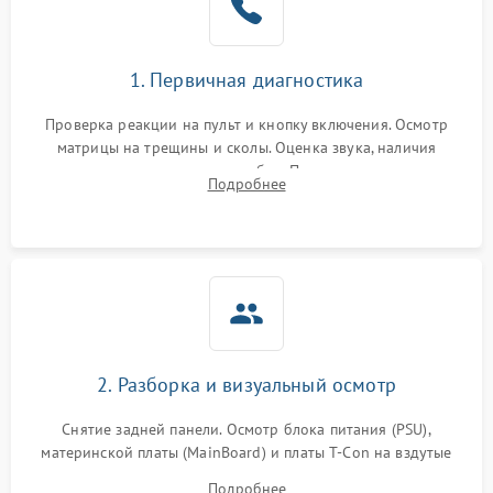
1. Первичная диагностика
Проверка реакции на пульт и кнопку включения. Осмотр
матрицы на трещины и сколы. Оценка звука, наличия
подсветки и индикаторов ошибок. Подключение тестовых
Подробнее
источников сигнала для выявления симптомов поломки.
2. Разборка и визуальный осмотр
Снятие задней панели. Осмотр блока питания (PSU),
материнской платы (MainBoard) и платы T-Con на вздутые
конденсаторы, прогары, окисления и микротрещины.
Подробнее