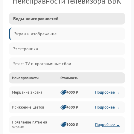
Неисправности телевизора BBK
Виды неисправностей
Экран и изображение
Электроника
Smart TV и программные сбои
Неисправности
Стоимость
Питание и запуск
Мерцание экрана
4000 ₽
Подробнее →
Подсветка и LED-модули
Искажение цветов
4500 ₽
Подробнее →
Звук и аудиосистема
Появление пятен на
Сигнал и приём каналов
5000 ₽
Подробнее →
экране