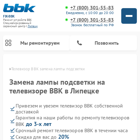
+7 (800) 301-55-83
Ежедневно, с 10:00 до 20:00
FIX-BBK
+7 (800) 301-55-83
Ремонт устройств BBK
Специализированный
Звонок бесплатный по РФ
cервисный центр г.
Липецк
Мы ремонтируем
Позвонить
пецке
Телевизор BBK замена лампы подсветки
Замена лампы подсветки на
телевизоре BBK в Липецке
Привезем и увезем телевизор BBK собственной
доставкой
Гарантия на наши работы по ремонту телевизоров
до 3-х лет
BBK
Ремонт акустических систем BBK
Ремонт морозильных камер BBK
Ремонт музыкальных центров BBK
Ремонт микроволновых печей BBK
Ремонт посудомоечных машин BBK
Срочный ремонт телевизоров BBK в течении часа
20%
Скидка для вас до