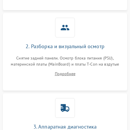
2. Разборка и визуальный осмотр
Снятие задней панели. Осмотр блока питания (PSU),
материнской платы (MainBoard) и платы T-Con на вздутые
конденсаторы, прогары, окисления и микротрещины.
Подробнее
Проверка надежности фиксации и целостности шлейфов.
3. Аппаратная диагностика