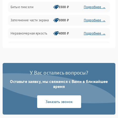
Разъёмы и интерфейсы
Битые пиксели
5500 ₽
Подробнее →
Механические повреждения
Затемнение части экрана
5000 ₽
Подробнее →
Программное обеспечение
Неравномерная яркость
4000 ₽
Подробнее →
Корпус и механика
Выгорание матрицы
6000 ₽
Подробнее →
Пульт и управление
Сеть и подключения
У Вас остались вопросы?
Оставьте заявку, мы свяжемся с Вами в ближайшее
Аудио
время
Сетевая
Заказать звонок