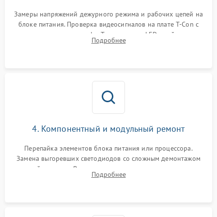
Замеры напряжений дежурного режима и рабочих цепей на
блоке питания. Проверка видеосигналов на плате T-Con с
помощью осциллографа. Тестирование LED-драйвера и
Подробнее
светодиодных планок подсветки мультиметром.
4. Компонентный и модульный ремонт
Перепайка элементов блока питания или процессора.
Замена выгоревших светодиодов со сложным демонтажом
хрупкой матрицы. Восстановление поврежденных дорожек,
Подробнее
прошивка микросхем памяти EEPROM