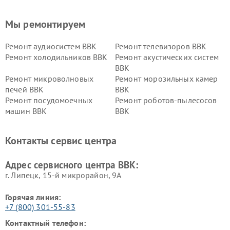
Мы ремонтируем
Ремонт аудиосистем BBK
Ремонт телевизоров BBK
Ремонт холодильников BBK
Ремонт акустических систем
BBK
Ремонт микроволновых
Ремонт морозильных камер
печей BBK
BBK
Ремонт посудомоечных
Ремонт роботов-пылесосов
машин BBK
BBK
Ремонт ресиверов BBK
Ремонт музыкальных центров
BBK
Контакты сервис центра
Ремонт винных шкафов BBK
Адрес сервисного центра BBK:
г. Липецк, 15-й микрорайон, 9А
Горячая линия:
+7 (800) 301-55-83
Контактный телефон: