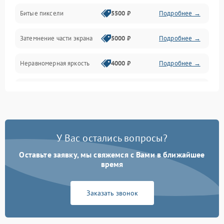
Разъёмы и интерфейсы
Битые пиксели
5500 ₽
Подробнее →
Механические повреждения
Затемнение части экрана
5000 ₽
Подробнее →
Программное обеспечение
Неравномерная яркость
4000 ₽
Подробнее →
Корпус и механика
Выгорание матрицы
6000 ₽
Подробнее →
Пульт и управление
Сеть и подключения
У Вас остались вопросы?
Оставьте заявку, мы свяжемся с Вами в ближайшее
Аудио
время
Сетевая
Заказать звонок