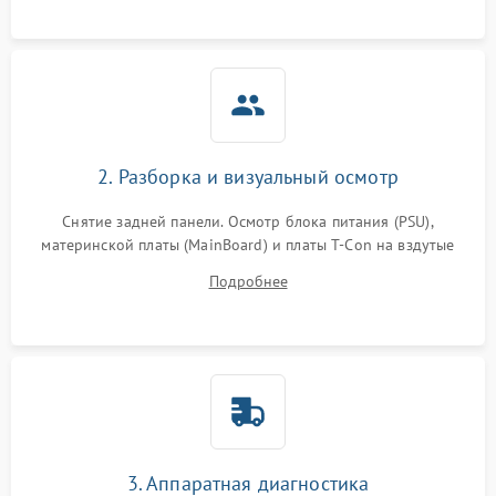
2. Разборка и визуальный осмотр
Снятие задней панели. Осмотр блока питания (PSU),
материнской платы (MainBoard) и платы T-Con на вздутые
конденсаторы, прогары, окисления и микротрещины.
Подробнее
Проверка надежности фиксации и целостности шлейфов.
3. Аппаратная диагностика