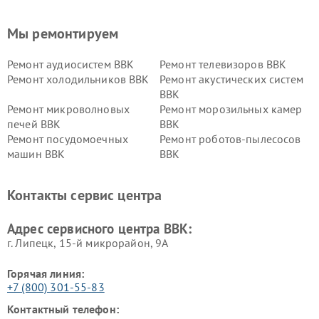
Мы ремонтируем
Ремонт аудиосистем BBK
Ремонт телевизоров BBK
Ремонт холодильников BBK
Ремонт акустических систем
BBK
Ремонт микроволновых
Ремонт морозильных камер
печей BBK
BBK
Ремонт посудомоечных
Ремонт роботов-пылесосов
машин BBK
BBK
Ремонт ресиверов BBK
Ремонт музыкальных центров
BBK
Контакты сервис центра
Ремонт винных шкафов BBK
Адрес сервисного центра BBK:
г. Липецк, 15-й микрорайон, 9А
Горячая линия:
+7 (800) 301-55-83
Контактный телефон: