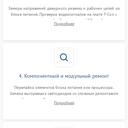
Замеры напряжений дежурного режима и рабочих цепей на
блоке питания. Проверка видеосигналов на плате T-Con с
помощью осциллографа. Тестирование LED-драйвера и
Подробнее
светодиодных планок подсветки мультиметром.
4. Компонентный и модульный ремонт
Перепайка элементов блока питания или процессора.
Замена выгоревших светодиодов со сложным демонтажом
хрупкой матрицы. Восстановление поврежденных дорожек,
Подробнее
прошивка микросхем памяти EEPROM