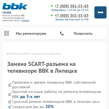
+7 (800) 301-55-83
Ежедневно, с 10:00 до 20:00
FIX-BBK
+7 (800) 301-55-83
Ремонт устройств BBK
Специализированный
Звонок бесплатный по РФ
cервисный центр г.
Липецк
Мы ремонтируем
Позвонить
пецке
Телевизор BBK замена scart-разъема
Замена SCART-разъема на
телевизоре BBK в Липецке
Привезем и увезем телевизор BBK собственной
доставкой
Гарантия на наши работы по ремонту телевизоров
до 3-х лет
BBK
Ремонт акустических систем BBK
Ремонт морозильных камер BBK
Ремонт музыкальных центров BBK
Ремонт микроволновых печей BBK
Ремонт посудомоечных машин BBK
Срочный ремонт телевизоров BBK в течении часа
20%
Скидка для вас до