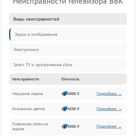
Неисправности телевизора BBK
Виды неисправностей
Экран и изображение
Электроника
Smart TV и программные сбои
Неисправности
Стоимость
Питание и запуск
Мерцание экрана
4000 ₽
Подробнее →
Подсветка и LED-модули
Искажение цветов
4500 ₽
Подробнее →
Звук и аудиосистема
Появление пятен на
Сигнал и приём каналов
5000 ₽
Подробнее →
экране