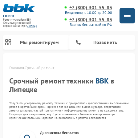
+7 (800) 301-55-83
Ежедневно, с 10:00 до 20:00
FIX-BBK
+7 (800) 301-55-83
Ремонт устройств BBK
Специализированный
Звонок бесплатный по РФ
cервисный центр г.
Липецк
Мы ремонтируем
Позвонить
Главная
Срочный ремонт
Срочный ремонт техники
BBK
в
Липецке
Услуга по ускоренному ремонту техники с приоритетной диагностикой и выполнением
работ в кратчайшие сроки. Приём в тот же день или выезд курьера, оперативная
замена запасных частей при наличии и информирование клиента на каждом этапе.
Подходит для смартфонов, ноутбуков, планшетов и бытовой электроники при
критических поломках. Гарантия на выполненные работы сохраняется
Ремонт микроволновых печей BBK
Ремонт посудомоечных машин BBK
Ремонт акустических систем BBK
Ремонт морозильных камер BBK
Ремонт музыкальных центров BBK
Диагностика бесплатно