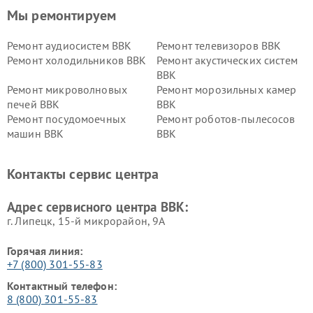
Мы ремонтируем
Ремонт аудиосистем BBK
Ремонт телевизоров BBK
Ремонт холодильников BBK
Ремонт акустических систем
BBK
Ремонт микроволновых
Ремонт морозильных камер
печей BBK
BBK
Ремонт посудомоечных
Ремонт роботов-пылесосов
машин BBK
BBK
Ремонт ресиверов BBK
Ремонт музыкальных центров
BBK
Контакты сервис центра
Ремонт винных шкафов BBK
Адрес сервисного центра BBK:
г. Липецк, 15-й микрорайон, 9А
Горячая линия:
+7 (800) 301-55-83
Контактный телефон:
8 (800) 301-55-83